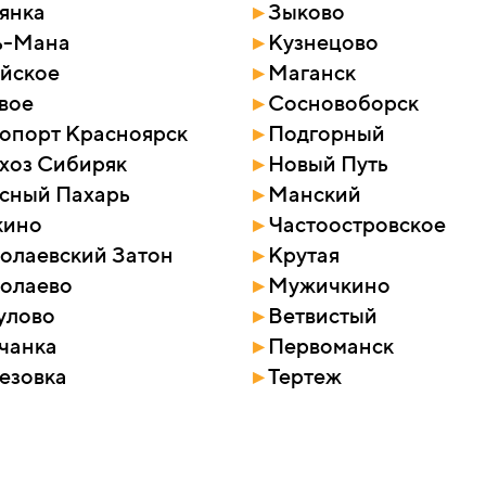
янка
▸
Зыково
ь-Мана
▸
Кузнецово
йское
▸
Маганск
вое
▸
Сосновоборск
опорт Красноярск
▸
Подгорный
хоз Сибиряк
▸
Новый Путь
сный Пахарь
▸
Манский
кино
▸
Частоостровское
олаевский Затон
▸
Крутая
олаево
▸
Мужичкино
улово
▸
Ветвистый
чанка
▸
Первоманск
езовка
▸
Тертеж