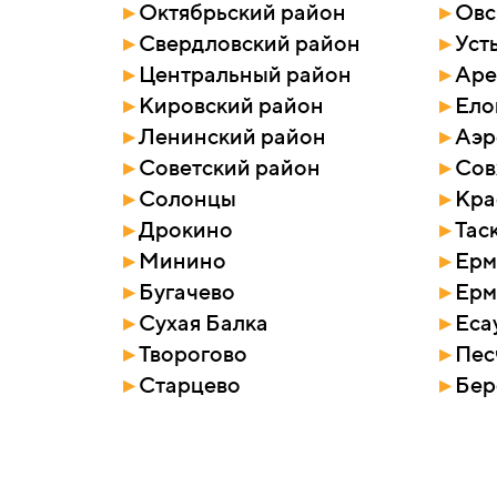
▸
Октябрьский район
▸
Овс
▸
Свердловский район
▸
Уст
▸
Центральный район
▸
Аре
▸
Кировский район
▸
Ело
▸
Ленинский район
▸
Аэр
▸
Советский район
▸
Сов
▸
Солонцы
▸
Кра
▸
Дрокино
▸
Тас
▸
Минино
▸
Ерм
▸
Бугачево
▸
Ерм
▸
Сухая Балка
▸
Еса
▸
Творогово
▸
Пес
▸
Старцево
▸
Бер