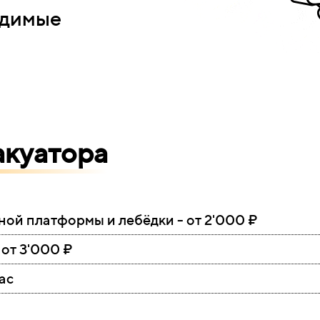
одимые
акуатора
ной платформы и лебёдки - от 2'000
₽
 от 3'000
₽
час