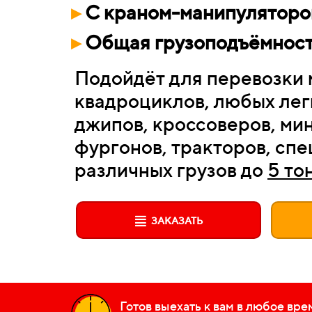
▸
С краном-манипулятором
▸
Общая грузоподъёмность
Подойдёт для перевозки 
квадроциклов, любых лег
джипов, кроссоверов, ми
фургонов, тракторов, спе
различных грузов до
5 то
ЗАКАЗАТЬ
Готов выехать к вам в любое вре