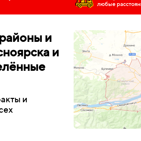
любые расстоян
районы и
ноярска и
елённые
ракты и
сех