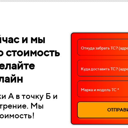
час и мы
Откуда забрать ТС? (адре
ю стоимость
елайте
Куда доставить ТС? (адре
лайн
Марка и модель ТС *
и А в точку Б и
трение. М
ы
ОТПРАВИ
тоимость!