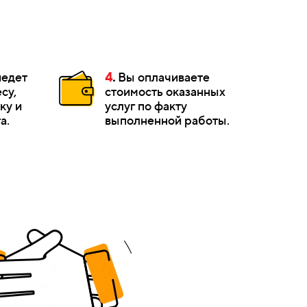
иедет
4
.
Вы оплачиваете
су,
стоимость оказанных
ку и
услуг по факту
а.
выполненной работы.