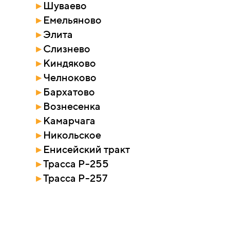
▸
Шуваево
▸
Емельяново
▸
Элита
▸
Слизнево
▸
Киндяково
▸
Челноково
▸
Бархатово
▸
Вознесенка
▸
Камарчага
▸
Никольское
▸
Енисейский тракт
▸
Трасса Р-255
▸
Трасса Р-257