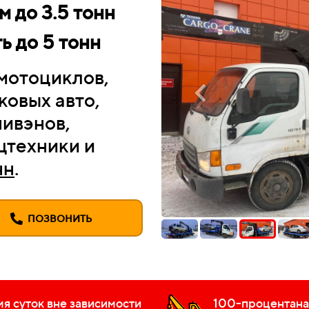
 до 3.5 тонн
 до 5 тонн
мотоциклов,
ковых авто,
нивэнов,
цтехники и
нн
.
ПОЗВОНИТЬ
мя суток вне зависимости
100-процентаная