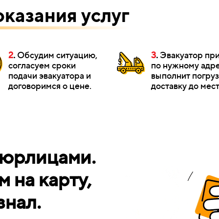
оказания услуг
2
.
Обсудим ситуацию,
3
.
Эвакуатор пр
согласуем сроки
по нужному адре
подачи эвакуатора и
выполнит погруз
договоримся о цене.
доставку до мест
 юрлицами.
 на карту,
знал.