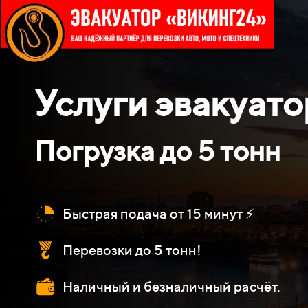
Услуги эвакуато
П
Р
о
г
р
у
з
к
а
д
о
5
т
о
н
н
Быстрая подача от 15 минут ⚡
Перевозки до 5 тонн!
Наличный и безналичный расчёт.