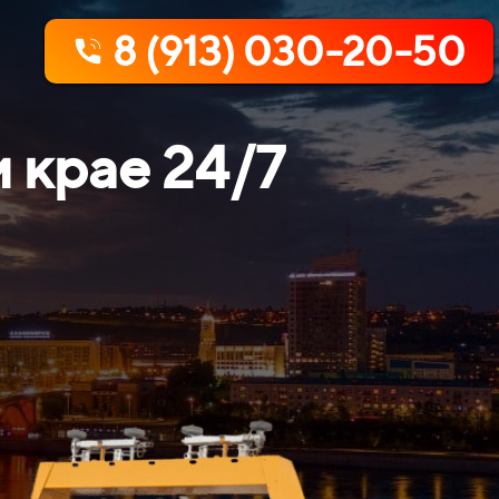
8 (913) 030-20-50
 крае
24/
7